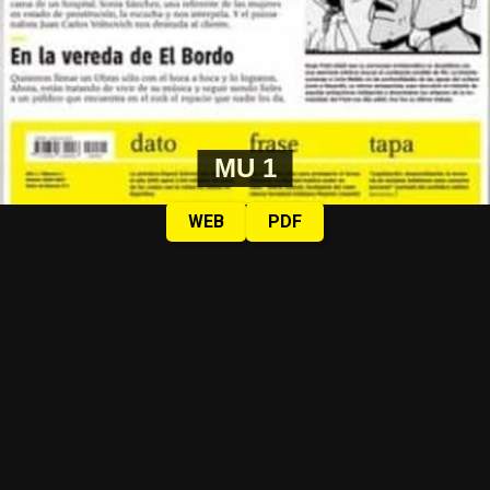
MU 1
WEB
PDF