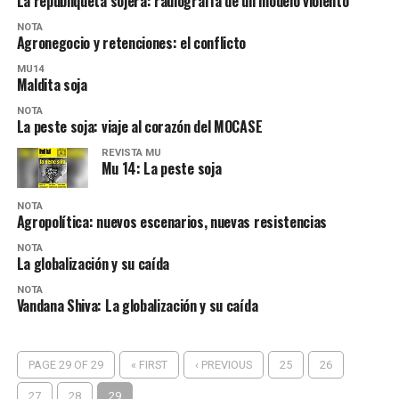
La republiqueta sojera: radiografía de un modelo violento
NOTA
Agronegocio y retenciones: el conflicto
MU14
Maldita soja
NOTA
La peste soja: viaje al corazón del MOCASE
REVISTA MU
Mu 14: La peste soja
NOTA
Agropolítica: nuevos escenarios, nuevas resistencias
NOTA
La globalización y su caída
NOTA
Vandana Shiva: La globalización y su caída
PAGE 29 OF 29
« FIRST
‹ PREVIOUS
25
26
27
28
29