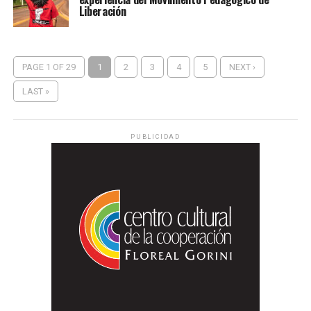
Liberación
PAGE 1 OF 29
1
2
3
4
5
NEXT ›
LAST »
PUBLICIDAD