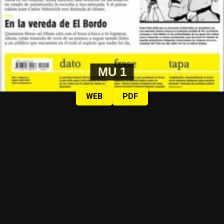
MU 1
WEB
PDF