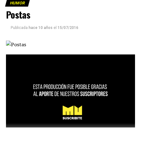
HUMOR
Postas
Publicada
hace 10 años
el
15/07/2016