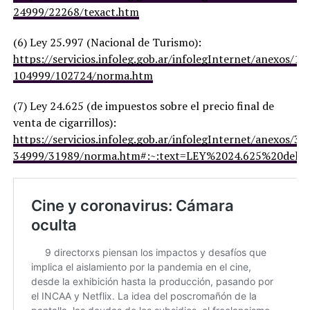
24999/22268/texact.htm
(6) Ley 25.997 (Nacional de Turismo):
https://servicios.infoleg.gob.ar/infolegInternet/anexos/1
104999/102724/norma.htm
(7) Ley 24.625 (de impuestos sobre el precio final de
venta de cigarrillos):
https://servicios.infoleg.gob.ar/infolegInternet/anexos/30
34999/31989/norma.htm#:~:text=LEY%2024.625%20de