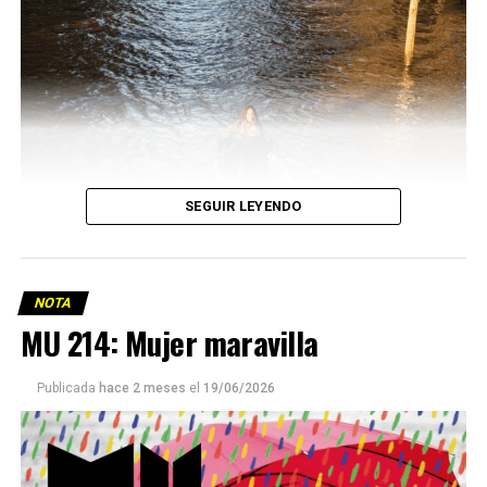
SEGUIR LEYENDO
NOTA
MU 214: Mujer maravilla
Publicada
hace 2 meses
el
19/06/2026
Este número 215 de MU ☝️viene con doble tapa, que