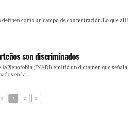
a definen como un campo de concentración. Lo que allí
rteños son discriminados
 y la Xenofobia (INADI) emitió un dictamen que señala
ados en la...
 3
1
2
3