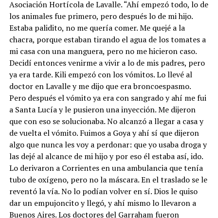
Asociación Hortícola de Lavalle. “Ahí empezó todo, lo de
los animales fue primero, pero después lo de mi hijo.
Estaba palidito, no me quería comer. Me quejé a la
chacra, porque estaban tirando el agua de los tomates a
mi casa con una manguera, pero no me hicieron caso.
Decidí entonces venirme a vivir a lo de mis padres, pero
ya era tarde. Kili empezó con los vómitos. Lo llevé al
doctor en Lavalle y me dijo que era broncoespasmo.
Pero después el vómito ya era con sangrado y ahí me fui
a Santa Lucía y le pusieron una inyección. Me dijeron
que con eso se solucionaba. No alcanzó a llegar a casa y
de vuelta el vómito. Fuimos a Goya y ahí sí que dijeron
algo que nunca les voy a perdonar: que yo usaba droga y
las dejé al alcance de mi hijo y por eso él estaba así, ido.
Lo derivaron a Corrientes en una ambulancia que tenía
tubo de oxígeno, pero no la máscara. En el traslado se le
reventó la vía. No lo podían volver en sí. Dios le quiso
dar un empujoncito y llegó, y ahí mismo lo llevaron a
Buenos Aires. Los doctores del Garraham fueron