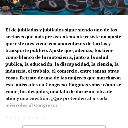
–su familia– que vivía en la ciudad de Resistencia,
provincia de Chaco, y que tenía que alimentar a siete
varones y cinco mujeres. “Papá Noel nunca encontraba
la dirección de mi casa”, dice, y por eso jura que si
tuviera la lámpara de Aladino no pediría tres deseos.
El de jubiladas y jubilados sigue siendo uno de los
Sólo uno: disfrutar la infancia. Como no quiere que eso
sectores que más persistentemente resiste un ajuste
le suceda a ninguno de sus siete nietos, Walter viene
que este mes viene con aumentazos de tarifas y
todos los miércoles –67 años, boina negra, pin de
transporte público. Ajuste que, además, los tiene
Malvinas, logo de Madres, chapita de River– a las
como blanco de la motosierra, junto a la salud
marchas de jubilados.
pública, la educación, la discapacidad, la ciencia, la
industria, el trabajo, el comercio, entre tantas otras
cosas. Retrato de una de las mujeres que marcharon
este miércoles en Congreso. Enigmas sobre cómo se
come, los despidos, una lata de durazno, otra de
atún y una cuestión: ¿Qué pretenden al ir cada
miércoles al Congreso?
Por Lucas Pedulla