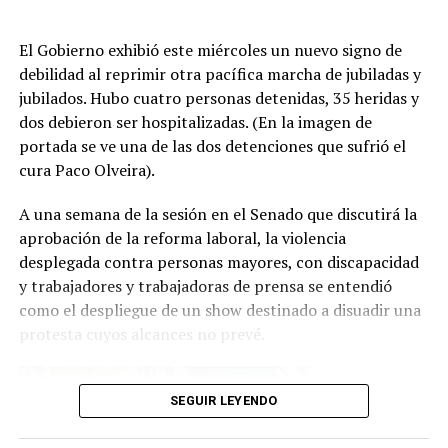
cinta elástica.
reemplazante, Diego Santilli, tiene denuncias por
sociedades en paraísos fiscales. Queda a criterio
El Gobierno exhibió este miércoles un nuevo signo de
de extranjeros y extraterrestres definir si esto
debilidad al reprimir otra pacífica marcha de jubiladas y
explica o no la Argentina actual.
jubilados. Hubo cuatro personas detenidas, 35 heridas y
El cartel de esta semana fue futbolero: “Por más
dos debieron ser hospitalizadas. (En la imagen de
Lichas, por más luchas”.
portada se ve una de las dos detenciones que sufrió el
cura Paco Olveira).
La referencia es al defensor central Lisandro Martínez,
una de las figuras de la Selección en este mundial, y el
A una semana de la sesión en el Senado que discutirá la
único jugador que tuvo una postura crítica frente a la
aprobación de la reforma laboral, la violencia
situación del país. Por ejemplo, después de la represión
desplegada contra personas mayores, con discapacidad
del 12 de marzo del 2025, cuando las fuerzas de
y trabajadores y trabajadoras de prensa se entendió
seguridad casi asesinan a Pablo Grillo de un disparo en la
como el despliegue de un show destinado a disuadir una
cabeza, Martínez compartió un posteo: “Qué vergüenza
protesta cuyos alcances no prevé.
y qué impotencia que se metan así con los jubilados”.
SEGUIR LEYENDO