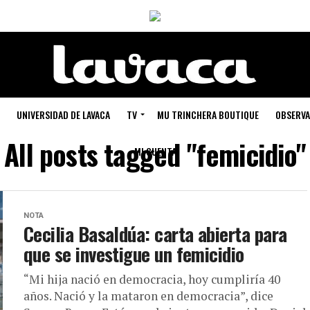
UNIVERSIDAD DE LAVACA
TV
MU TRINCHERA BOUTIQUE
OBSERVA
All posts tagged "femicidio"
MI CUENTA
NOTA
Cecilia Basaldúa: carta abierta para
que se investigue un femicidio
“Mi hija nació en democracia, hoy cumpliría 40
años. Nació y la mataron en democracia”, dice