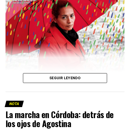
Descargar la Mu en PDF
SEGUIR LEYENDO
NOTA
La marcha en Córdoba: detrás de
los ojos de Agostina
Viaje a la vida en el Delta: Y la nave