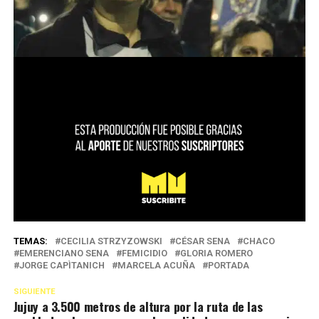
TEMAS:
CECILIA STRZYZOWSKI
CÉSAR SENA
CHACO
EMERENCIANO SENA
FEMICIDIO
GLORIA ROMERO
JORGE CAPÌTANICH
MARCELA ACUÑA
PORTADA
SIGUIENTE
Jujuy a 3.500 metros de altura por la ruta de las