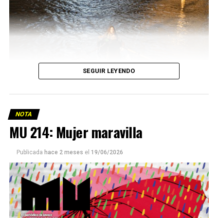
SEGUIR LEYENDO
NOTA
MU 214: Mujer maravilla
Publicada
hace 2 meses
el
19/06/2026
Este número 215 de MU ☝️viene con doble tapa, que
podría ser una frase:
Sin chamuyo, a remarla.