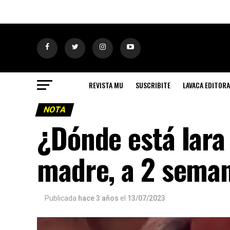
REVISTA MU
SUSCRIBITE
LAVACA EDITORA
NOTA
¿Dónde está Iara 
madre, a 2 seman
Publicada
hace 3 años
el
13/07/2023