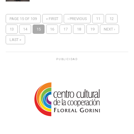
PAGE 15 OF 109
« FIRST
‹ PREVIOUS
11
12
13
14
15
16
17
18
19
NEXT ›
LAST »
PUBLICIDAD