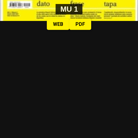
MU 1
WEB
PDF