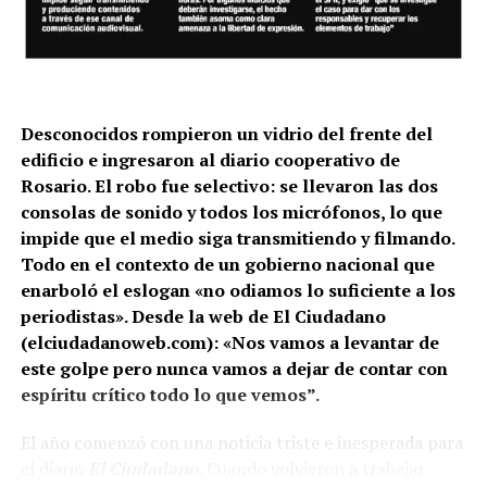
El gendarme Héctor Guerrero en septiembre de 2025
durante su indagatoria. El caso ahora irá a juicio. Fabián
Grillo, el padre de Pablo, dijo a lavaca: «Es solo el inicio
de un largo camino, que seguirá por el resto de la cadena
de mando y los responsables políticos. Que Guerrero vaya
a juicio oral es solo un capítulo».
(Foto: Juan Valeiro).
Desconocidos rompieron un vidrio del frente del
edificio e ingresaron al diario cooperativo de
Y hay otro dato clave en la resolución judicial: ordenó
Rosario. El robo fue selectivo: se llevaron las dos
extraer testimonios de la causa para continuar la
consolas de sonido y todos los micrófonos, lo que
investigación sobre la cadena de mando.
impide que el medio siga transmitiendo y filmando.
Todo en el contexto de un gobierno nacional que
–Estamos esperanzados porque el proceso judicial
enarboló el eslogan «no odiamos lo suficiente a los
marcha como corresponde en el marco del sistema
periodistas». Desde la web de El Ciudadano
judicial que tenemos. Lo positivo es que la jueza
(elciudadanoweb.com): «Nos vamos a levantar de
expresa que la elevación a juicio oral de Guerrero es
este golpe pero nunca vamos a dejar de contar con
solo el inicio de un largo camino.
espíritu crítico todo lo que vemos”.
Un largo camino judicial que empezó diez días después
El año comenzó con una noticia triste e inesperada para
de que balearan a Pablo, aún en estado crítico: cuando
el diario
El Ciudadano
. Cuando volvieron a trabajar
la familia se presentó como querellante el 21 de marzo