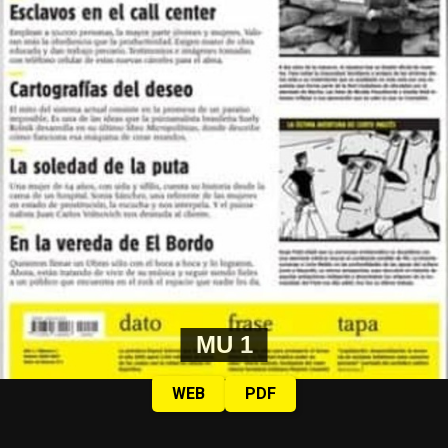
MU 1
WEB
PDF