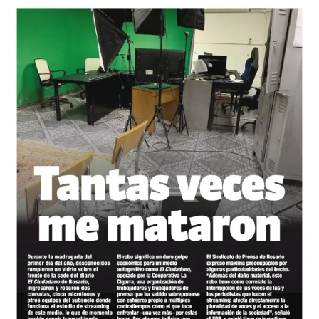
marcha como corresponde –dice Fabián a
lavaca
, luego
de conocerse este martes la última buena nueva.
La jueza María Servini cerró la etapa de instrucción
sobre la responsabilidad del gendarme Guerrero y elevó
a juicio oral ese tramo de la causa.