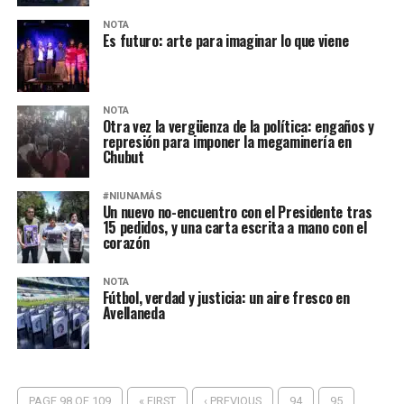
NOTA
Es futuro: arte para imaginar lo que viene
NOTA
Otra vez la vergüenza de la política: engaños y
represión para imponer la megaminería en
Chubut
#NIUNAMÁS
Un nuevo no-encuentro con el Presidente tras
15 pedidos, y una carta escrita a mano con el
corazón
NOTA
Fútbol, verdad y justicia: un aire fresco en
Avellaneda
PAGE 98 OF 109
« FIRST
‹ PREVIOUS
94
95