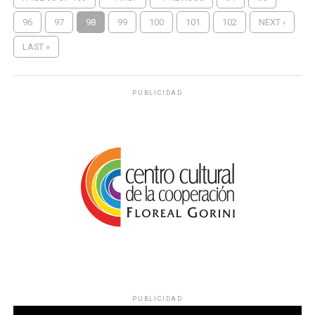
96
97
98
99
100
101
102
NEXT ›
LAST »
PUBLICIDAD
PUBLICIDAD