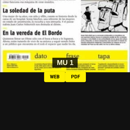
MU 1
WEB
PDF