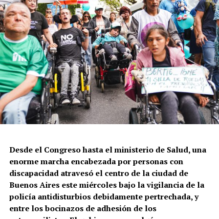
Tirar a matar en Constitución
ambiental ya fueron rechazados.
El jefe de la Policía de la Ciudad de Buenos Aires es Diego
Casaló mientras que Horacio Giménez es el Ministro de
Seguridad del gobierno porteño liderado por Jorge
Macri.
Este domingo por la tarde, en la esquina de Salta y
Constitución, la Policía de la Ciudad volvió a tirar a
matar. En este caso a Leonardo Vargas, quien quedó
gravemente herido y pelea por sobrevivir. Lo que
cuentan testigos: le dispararon tres tiros cuando
intentaba que una persona en situación de calle no le
Desde el Congreso hasta el ministerio de Salud, una
robara su celular.
enorme marcha encabezada por personas con
discapacidad atravesó el centro de la ciudad de
Buenos Aires este miércoles bajo la vigilancia de la
policía antidisturbios debidamente pertrechada, y
entre los bocinazos de adhesión de los