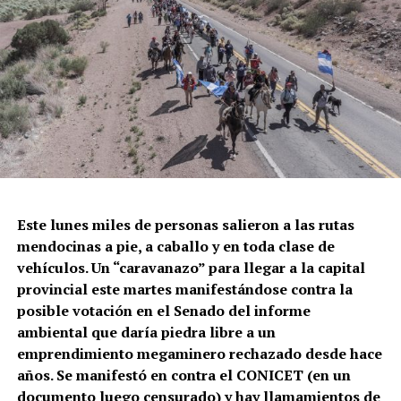
El momento en el que la policía de la Ciudad dispara
contra Gabriel González.
Este lunes miles de personas salieron a las rutas
mendocinas a pie, a caballo y en toda clase de
Correpi (la Coordinadora contra la represión policial e
vehículos. Un “caravanazo” para llegar a la capital
institucional), afirmó: “Juan Gabriel recibió un impacto
provincial este martes manifestándose contra la
directo al cuerpo. No sabemos todavía qué tipo de
posible votación en el Senado del informe
cartuchería utilizaron, pero a corta distancia y directo a
ambiental que daría piedra libre a un
zonas vitales como tórax y abdomen, un disparo de
emprendimiento megaminero rechazado desde hace
escopeta es letal, tanto con cartuchos antitumulto (con
años. Se manifestó en contra el CONICET (en un
postas de goma) o todo propósito (con postas de
documento luego censurado) y hay llamamientos de