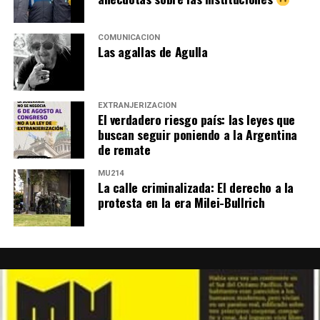
como símbolo de un modelo de desarrollo basado en el
cuidado de la casa común.
COMUNICACIÓN
Las agallas de Agulla
EXTRANJERIZACIÓN
El verdadero riesgo país: las leyes que
buscan seguir poniendo a la Argentina
de remate
MU214
La calle criminalizada: El derecho a la
protesta en la era Milei-Bullrich
Tortitas y traiciones
Desde las rutas mendocinas, le cuentan a
lavaca
sobre
cosas que los impactaron en esta marcha: las cerezas