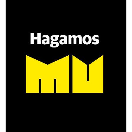
nunca vamos a ser llamadas nosotras…
¿Y en qué se basan para hablar por nosotras y de
nosotras? En errores. ¿Cuáles son los errores que yo les
veo? Generan un discurso muy fantasioso de esta
situación. Muy fantasioso. También las mujeres que
defienden la prostitución como un trabajo hacen un
relato ficcional, un relato idílico de la prostitución. “Yo
estaba parada en la esquina, vino un italiano y me dio
300 euros”. Eso pasa una sola vez en la vida. Eso de Mujer
Bonita. Ojo: no vi Mujer Bonita nunca. Pero vi como
todas caen en ese discurso. Y quiénes están en el tema
de la trata llevan y traen ese discurso a las
transnacionales. No estoy negando que exista la trata.
Siempre discutimos con las compañeras que estuvimos
en situación de prostitución y les digo: yo nunca la vi en
esos términos. Lo que sí vi, sobre todo en Europa porque
se ve claramente, que vos vas, estás en París en el
bosque de Boulogne, o en Italia en cualquier plaza,