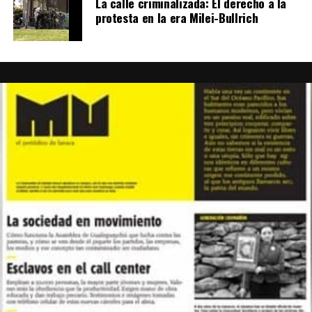
La calle criminalizada: El derecho a la
hacer. Ahora sí, hay que despojar toda la parafernalia
protesta en la era Milei-Bullrich
que se mueve a través del cuento de la trata y que no se
mueve cuando hablás de explotación. Porque Magnetto
no debe vivir tan miserablemente como vivimos
nosotras. Sus chicos deben ir a los mejores colegios. Hay
toda una situación de explotación, que hay que ser claro
y decir…
Ahora, por ejemplo, por primera vez una jefa de Estado
puso en la mesa nuestra identidad, que es como decir:
esto existe, no miremos para otro lado, empecémoslo a
discutir.
Ahora, depende de la habilidad de todas y todos que
estemos actuando en esto para que esa oportunidad se
convierta en algo más que un tema que pasa por la
agenda. Nosotras lo primero que vamos a pedir son
políticas públicas. Porque si no avanzamos en inclusión,
si no avanzamos en hablar de esto libremente en la mesa