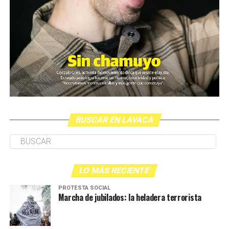
Lohana: Porque nos dicen: “Legalicemos la
prostitución”. Perdón: ¿por qué vamos a legalizar lo que
no está prohibido ni penado? Esa es una cuestión.
Otra cuestión es ese debate, que cuando empezó a
hacerse más fuerte y empezó a crecer, y a señalar al
Estado como gran controlador de la explotación sexual,
justo ahí, se pasó directamente a la trata. La trata, en
general, refiere primero que nada a la trata de blancas,
como si las mujeres asiáticas, africanas, no fueran trata.
BUSCAR EN LAVACA
Discutimos tanto eso, que después se llegó a un
consenso de poner “personas en situación de
prostitución” o “personas con fines de trata”, o
explotación.
LO MÁS RECIENTE
Seguimos discutiendo, entonces.
PROTESTA SOCIAL
Marcha de jubilados: la heladera terrorista
Acá, dentro de la trata, podemos hacer dos
diferencias…, yo no me puedo ir mañana a Chile
llevando a una persona para ser explotada sexualmente