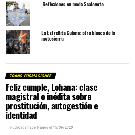
Reflexiones en modo Scaloneta
La Estrellita Culona: otro blanco de la
motosierra
TRANS-FORMACIONES
Feliz cumple, Lohana: clase
magistral e inédita sobre
prostitución, autogestión e
identidad
Publicada
hace 6 años
el
15/06/2020