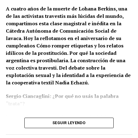
A cuatro años de la muerte de Lohana Berkins, una
de las activistas travestis más lúcidas del mundo,
compartimos esta clase magistral e inédita en la
Cátedra Autónoma de Comunicación Social de
lavaca. Hoy la reflotamos en el aniversario de su
cumpleaños Cómo romper etiquetas y los relatos
idílicos de la prostitución. Por qué la sociedad
argentina es prostibularia. La construcción de una
voz colectiva travesti. Del debate sobre la
explotación sexual y la identidad a la experiencia de
la cooperativa textil Nadia Echazú.
Sergio Ciancaglini: ¿Por qué no usás la palabra
“trata”?
Lohana: Generalmente, ahora hay -más allá de una
SEGUIR LEYENDO
información-, grandes agencias financiadoras o grandes
organismos internacionales, que son los que van fijando