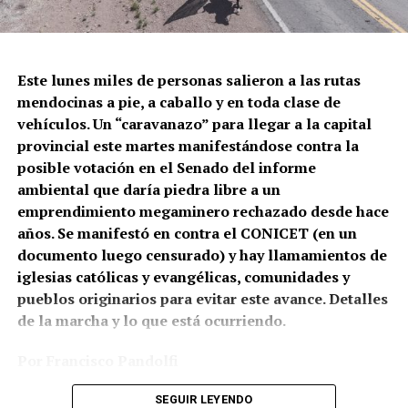
El momento en el que la policía de la Ciudad dispara
contra Gabriel González.
Este lunes miles de personas salieron a las rutas
mendocinas a pie, a caballo y en toda clase de
Correpi (la Coordinadora contra la represión policial e
vehículos. Un “caravanazo” para llegar a la capital
institucional), afirmó: “Juan Gabriel recibió un impacto
provincial este martes manifestándose contra la
directo al cuerpo. No sabemos todavía qué tipo de
posible votación en el Senado del informe
cartuchería utilizaron, pero a corta distancia y directo a
ambiental que daría piedra libre a un
zonas vitales como tórax y abdomen, un disparo de
emprendimiento megaminero rechazado desde hace
escopeta es letal, tanto con cartuchos antitumulto (con
años. Se manifestó en contra el CONICET (en un
postas de goma) o todo propósito (con postas de
documento luego censurado) y hay llamamientos de
plomo). Hasta un cartucho de estruendo (sin munición)
iglesias católicas y evangélicas, comunidades y
puede herir o matar a corta distancia. Por eso los
pueblos originarios para evitar este avance. Detalles
protocolos de uso de armas largas prohíben
de la marcha y lo que está ocurriendo.
terminantemente disparar directamente al cuerpo con
cualquier tipo de cartuchería”.
Por Francisco Pandolfi
Fotos: Archivo por el Agua de Mendoza
SEGUIR LEYENDO