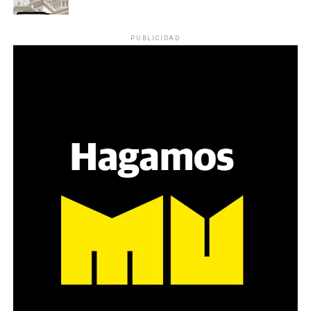
PUBLICIDAD
El paisaje está plagado de gendarmes cerca del
Congreso, y policías armados, escudados y ataviados
como para la guerra, incluyendo a otros con cámaras
filmando a personas con autismo, antiguas víctimas de
polio, y todo lo indescriptible de este movimiento que