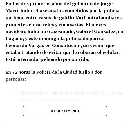
En los dos primeros años del gobierno de Jorge
Macri, hubo 44 asesinatos cometidos por la policía
porteña, entre casos de gatillo fácil, intrafamiliares
y muertes en cárceles y comisarías.
El jueves
navideño hubo otro asesinado, Gabriel González, en
Lugano, y este domingo la policía disparó a
Leonardo Vargas en Constitución, un vecino que
estaba tratando de evitar que le robaran el celular.
Está internado, peleando por su vida.
En 72 horas la Policía de la Ciudad fusiló a dos
personas:
El jueves 25 de diciembre, en la Villa 20 de Lugano,
mató a Juan Gabriel González.
SEGUIR LEYENDO
Este domingo 28 de diciembre, en el barrio porteño
de Constitución, ejecutó a Leonardo Vargas, que
ahora lucha por su vida en el hospital Ramos Mejía.