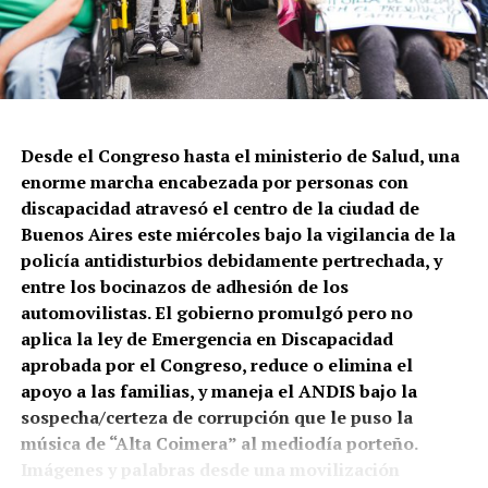
Este domingo por la tarde, en la esquina de Salta y
Constitución, la Policía de la Ciudad volvió a tirar a
matar. En este caso a Leonardo Vargas, quien quedó
gravemente herido y pelea por sobrevivir. Lo que
cuentan testigos: le dispararon tres tiros cuando
intentaba que una persona en situación de calle no le
Desde el Congreso hasta el ministerio de Salud, una
robara su celular.
enorme marcha encabezada por personas con
discapacidad atravesó el centro de la ciudad de
Buenos Aires este miércoles bajo la vigilancia de la
policía antidisturbios debidamente pertrechada, y
entre los bocinazos de adhesión de los
automovilistas. El gobierno promulgó pero no
aplica la ley de Emergencia en Discapacidad
El mapa del caravanazo.
aprobada por el Congreso, reduce o elimina el
apoyo a las familias, y maneja el ANDIS bajo la
A pie, a caballo, en autos y toda clase de vehículos la
sospecha/certeza de corrupción que le puso la
provincia salió a las rutas y calles. Lo que está en
música de “Alta Coimera” al mediodía porteño.
juego es una explotación de la minería metalífera a
Imágenes y palabras desde una movilización
gran escala, de oro y cobre, que atraviesa la cuenca
Vecinas y vecinos de Constitución, reclamando en la