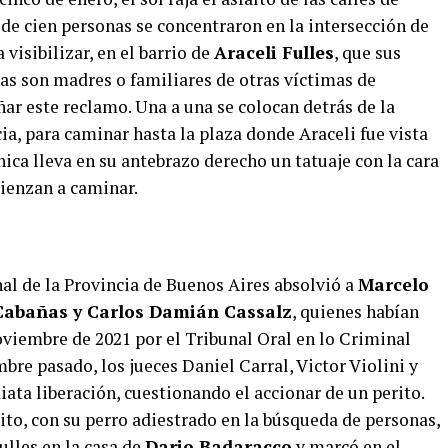
de cien personas se concentraron en la intersección de
visibilizar, en el barrio de
Araceli Fulles
, que sus
as son madres o familiares de otras víctimas de
r este reclamo. Una a una se colocan detrás de la
ia, para caminar hasta la plaza donde Araceli fue vista
ica lleva en su antebrazo derecho un tatuaje con la cara
omienzan a caminar.
nal de la Provincia de Buenos Aires absolvió a
Marcelo
Cabañas y Carlos Damián Cassalz
, quienes habían
oviembre de 2021 por el Tribunal Oral en lo Criminal
bre pasado, los jueces Daniel Carral, Victor Violini y
ta liberación, cuestionando el accionar de un perito.
rito, con su perro adiestrado en la búsqueda de personas,
ulles en la casa de
Dario Badaracco
y marcó en el