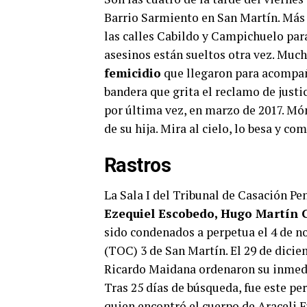
Barrio Sarmiento en San Martín. Más 
las calles Cabildo y Campichuelo para 
asesinos están sueltos otra vez. Much
femicidio
que llegaron para acompaña
bandera que grita el reclamo de justic
por última vez, en marzo de 2017. Món
de su hija. Mira al cielo, lo besa y c
Rastros
La Sala I del Tribunal de Casación Pe
Ezequiel Escobedo, Hugo Martín 
sido condenados a perpetua el 4 de n
(TOC) 3 de San Martín. El 29 de diciem
Ricardo Maidana ordenaron su inmedia
Tras 25 días de búsqueda, fue este pe
quien encontró el cuerpo de Araceli F