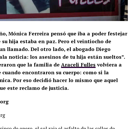
ño, Mónica Ferreira pensó que iba a poder festejar
 su hija estaba en paz. Pero el veintiocho de
un llamado. Del otro lado, el abogado Diego
a noticia: los asesinos de tu hija están sueltos”.
eraron que la familia de
Araceli Fulles
volviera a
 cuando encontraron su cuerpo: como si la
nica. Por eso decidió hacer lo mismo que aquel
ue este reclamo de justicia.
.org
org
inco de enero, el sol raja el asfalto de las calles de