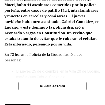
Macri, hubo 44 asesinatos cometidos por la policía
porteña, entre casos de gatillo fácil, intrafamiliares
y muertes en cárceles y comisarías.
El jueves
navideño hubo otro asesinado, Gabriel González, en
Lugano, y este domingo la policía disparó a
Leonardo Vargas en Constitución, un vecino que
estaba tratando de evitar que le robaran el celular.
Está internado, peleando por su vida.
En 72 horas la Policía de la Ciudad fusiló a dos
personas:
El jueves 25 de diciembre, en la Villa 20 de Lugano,
mató a Juan Gabriel González.
SEGUIR LEYENDO
Este domingo 28 de diciembre, en el barrio porteño
de Constitución, ejecutó a Leonardo Vargas, que
ahora lucha por su vida en el hospital Ramos Mejía.