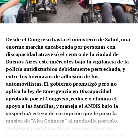
Constitución, la Policía de la Ciudad volvió a tirar a
matar. En este caso a Leonardo Vargas, quien quedó
gravemente herido y pelea por sobrevivir. Lo que
cuentan testigos: le dispararon tres tiros cuando
intentaba que una persona en situación de calle no le
Desde el Congreso hasta el ministerio de Salud, una
robara su celular.
enorme marcha encabezada por personas con
discapacidad atravesó el centro de la ciudad de
Buenos Aires este miércoles bajo la vigilancia de la
policía antidisturbios debidamente pertrechada, y
entre los bocinazos de adhesión de los
automovilistas. El gobierno promulgó pero no
aplica la ley de Emergencia en Discapacidad
El mapa del caravanazo.
aprobada por el Congreso, reduce o elimina el
apoyo a las familias, y maneja el ANDIS bajo la
A pie, a caballo, en autos y toda clase de vehículos la
sospecha/certeza de corrupción que le puso la
provincia salió a las rutas y calles. Lo que está en
música de “Alta Coimera” al mediodía porteño.
juego es una explotación de la minería metalífera a
Imágenes y palabras desde una movilización
gran escala, de oro y cobre, que atraviesa la cuenca
Vecinas y vecinos de Constitución, reclamando en la
asombrosa que describe mucho sobre el presente.
del Río Mendoza y abastece a una población de 1,5
calle. La policía disparó contra una persona a la que le