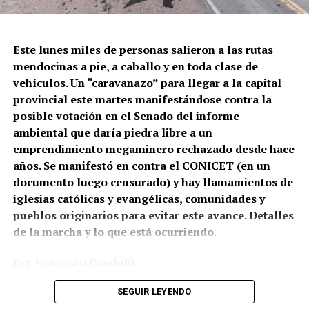
El momento en el que la policía de la Ciudad dispara
contra Gabriel González.
Este lunes miles de personas salieron a las rutas
mendocinas a pie, a caballo y en toda clase de
Correpi (la Coordinadora contra la represión policial e
vehículos. Un “caravanazo” para llegar a la capital
institucional), afirmó: “Juan Gabriel recibió un impacto
provincial este martes manifestándose contra la
directo al cuerpo. No sabemos todavía qué tipo de
posible votación en el Senado del informe
cartuchería utilizaron, pero a corta distancia y directo a
ambiental que daría piedra libre a un
zonas vitales como tórax y abdomen, un disparo de
emprendimiento megaminero rechazado desde hace
escopeta es letal, tanto con cartuchos antitumulto (con
años. Se manifestó en contra el CONICET (en un
postas de goma) o todo propósito (con postas de
documento luego censurado) y hay llamamientos de
plomo). Hasta un cartucho de estruendo (sin munición)
iglesias católicas y evangélicas, comunidades y
puede herir o matar a corta distancia. Por eso los
pueblos originarios para evitar este avance. Detalles
protocolos de uso de armas largas prohíben
de la marcha y lo que está ocurriendo.
terminantemente disparar directamente al cuerpo con
cualquier tipo de cartuchería”.
Por Francisco Pandolfi
Fotos: Archivo por el Agua de Mendoza
SEGUIR LEYENDO