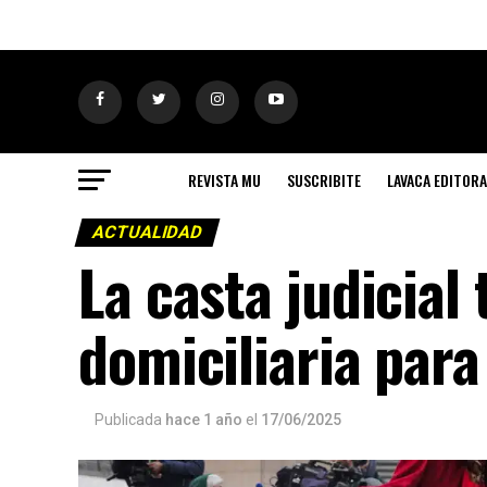
REVISTA MU
SUSCRIBITE
LAVACA EDITORA
ACTUALIDAD
La casta judicial
domiciliaria par
Publicada
hace 1 año
el
17/06/2025