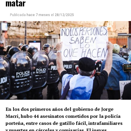
matar
Publicada
hace 7 meses
el
28/12/2025
En los dos primeros años del gobierno de Jorge
Macri, hubo 44 asesinatos cometidos por la policía
porteña, entre casos de gatillo fácil, intrafamiliares
y muertes en cárceles y comisarías.
El jueves