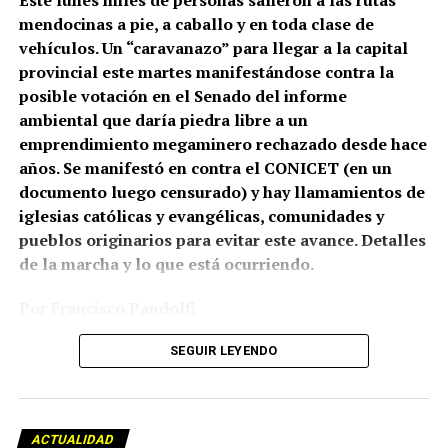
Este lunes miles de personas salieron a las rutas
mendocinas a pie, a caballo y en toda clase de
Correpi (la Coordinadora contra la represión policial e
vehículos. Un “caravanazo” para llegar a la capital
institucional), afirmó: “Juan Gabriel recibió un impacto
provincial este martes manifestándose contra la
directo al cuerpo. No sabemos todavía qué tipo de
posible votación en el Senado del informe
cartuchería utilizaron, pero a corta distancia y directo a
ambiental que daría piedra libre a un
zonas vitales como tórax y abdomen, un disparo de
emprendimiento megaminero rechazado desde hace
escopeta es letal, tanto con cartuchos antitumulto (con
años. Se manifestó en contra el CONICET (en un
postas de goma) o todo propósito (con postas de
documento luego censurado) y hay llamamientos de
plomo). Hasta un cartucho de estruendo (sin munición)
iglesias católicas y evangélicas, comunidades y
puede herir o matar a corta distancia. Por eso los
pueblos originarios para evitar este avance. Detalles
protocolos de uso de armas largas prohíben
de la marcha y lo que está ocurriendo.
terminantemente disparar directamente al cuerpo con
cualquier tipo de cartuchería”.
Por Francisco Pandolfi
Fotos: Archivo por el Agua de Mendoza
SEGUIR LEYENDO
El pueblo de Mendoza empezó este lunes la “Nueva
gesta libertadora por el agua”. Una caminata que partió
ACTUALIDAD
a las 8 desde la localidad de Uspallata, al norte de la