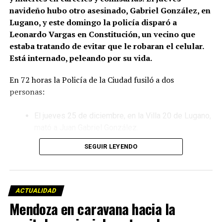
navideño hubo otro asesinado, Gabriel González, en
Lugano, y este domingo la policía disparó a
Leonardo Vargas en Constitución, un vecino que
estaba tratando de evitar que le robaran el celular.
Está internado, peleando por su vida.
En 72 horas la Policía de la Ciudad fusiló a dos
personas:
El jueves 25 de diciembre, en la Villa 20 de Lugano,
mató a Juan Gabriel González.
SEGUIR LEYENDO
Este domingo 28 de diciembre, en el barrio porteño
de Constitución, ejecutó a Leonardo Vargas, que
ahora lucha por su vida en el hospital Ramos Mejía.
ACTUALIDAD
El crimen de Lugano
Mendoza en caravana hacia la