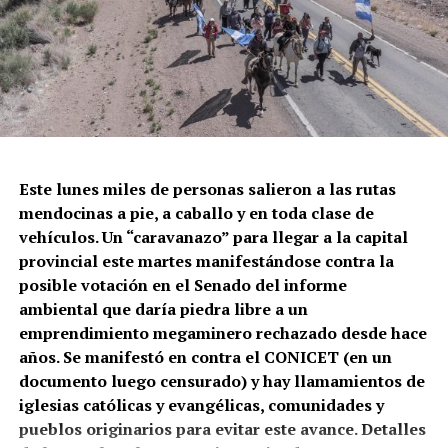
El momento en el que la policía de la Ciudad dispara
contra Gabriel González.
Este lunes miles de personas salieron a las rutas
mendocinas a pie, a caballo y en toda clase de
Correpi (la Coordinadora contra la represión policial e
vehículos. Un “caravanazo” para llegar a la capital
institucional), afirmó: “Juan Gabriel recibió un impacto
provincial este martes manifestándose contra la
directo al cuerpo. No sabemos todavía qué tipo de
posible votación en el Senado del informe
cartuchería utilizaron, pero a corta distancia y directo a
ambiental que daría piedra libre a un
zonas vitales como tórax y abdomen, un disparo de
emprendimiento megaminero rechazado desde hace
escopeta es letal, tanto con cartuchos antitumulto (con
años. Se manifestó en contra el CONICET (en un
postas de goma) o todo propósito (con postas de
documento luego censurado) y hay llamamientos de
plomo). Hasta un cartucho de estruendo (sin munición)
iglesias católicas y evangélicas, comunidades y
puede herir o matar a corta distancia. Por eso los
pueblos originarios para evitar este avance. Detalles
protocolos de uso de armas largas prohíben