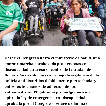
Casaló mientras que Horacio Giménez es el Ministro de
Seguridad del gobierno porteño liderado por Jorge
Macri.
Este domingo por la tarde, en la esquina de Salta y
Constitución, la Policía de la Ciudad volvió a tirar a
matar. En este caso a Leonardo Vargas, quien quedó
gravemente herido y pelea por sobrevivir. Lo que
cuentan testigos: le dispararon tres tiros cuando
intentaba que una persona en situación de calle no le
Desde el Congreso hasta el ministerio de Salud, una
robara su celular.
enorme marcha encabezada por personas con
discapacidad atravesó el centro de la ciudad de
Buenos Aires este miércoles bajo la vigilancia de la
policía antidisturbios debidamente pertrechada, y
entre los bocinazos de adhesión de los
automovilistas. El gobierno promulgó pero no
aplica la ley de Emergencia en Discapacidad
El mapa del caravanazo.
aprobada por el Congreso, reduce o elimina el