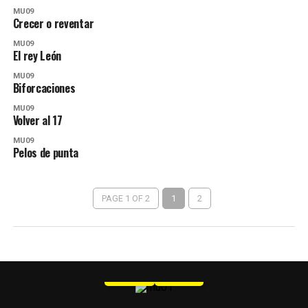
MU09
Crecer o reventar
MU09
El rey León
MU09
Biforcaciones
MU09
Volver al 17
MU09
Pelos de punta
PAGE 1 OF 2
1
2
MU 1
WEB
PDF