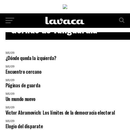
MU09
Gorilas de vanguardia
MU09
¿Dónde queda la izquierda?
MU09
Encuentro cercano
MU09
Páginas de guarda
MU09
Un mundo nuevo
MU09
Victor Abramovich: Los límites de la democracia electoral
MU09
Elogio del disparate