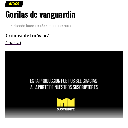
MU09
Gorilas de vanguardia
Publicada
hace 19 años
el
11/10/2007
Crónica del más acá
(más…)