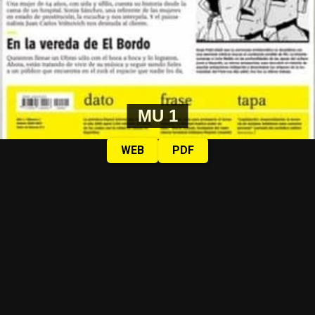
MU 1
WEB
PDF