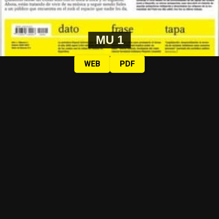
MU 1
WEB
PDF