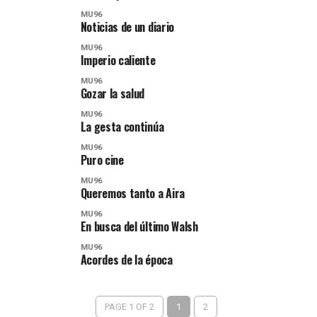
MU96
Noticias de un diario
MU96
Imperio caliente
MU96
Gozar la salud
MU96
La gesta continúa
MU96
Puro cine
MU96
Queremos tanto a Aira
MU96
En busca del último Walsh
MU96
Acordes de la época
PAGE 1 OF 2
1
2