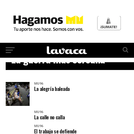
MU96
La guerra más cercana
MU96
La alegría baleada
MU96
La calle no calla
MU96
El trabajo se defiende