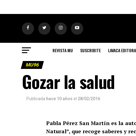
REVISTA MU
SUSCRIBITE
LAVACA EDITORA
MU96
Gozar la salud
Publicada
hace 10 años
el
28/02/2016
Pabla Pérez San Martín es la aut
Natural”, que recoge saberes y r