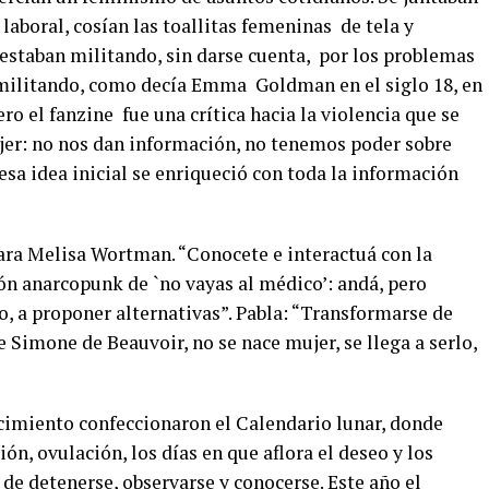
 laboral, cosían las toallitas femeninas
de tela y
 estaban militando, sin darse cuenta,
por los problemas
o militando, como decía Emma
Goldman en el siglo 18, en
ro el fanzine
fue una crítica hacia la violencia que se
ujer: no nos dan información, no tenemos poder sobre
esa idea inicial se enriqueció con toda la información
lara Melisa Wortman. “Conocete e interactuá con la
ón anarcopunk de `no vayas al médico’: andá, pero
o, a proponer alternativas”. Pabla: “Transformarse de
 Simone de Beauvoir, no se nace mujer, se llega a serlo,
cimiento confeccionaron el Calendario lunar, donde
ón, ovulación, los días en que aflora el deseo y los
 de detenerse, observarse y conocerse. Este año el