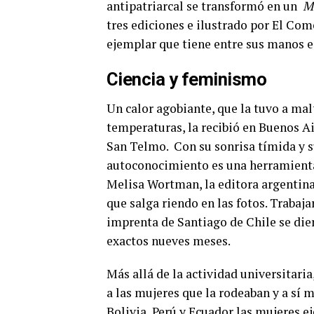
antipatriarcal se transformó en un
Ma
tres ediciones e ilustrado por El Com
ejemplar que tiene entre sus manos e
Ciencia y feminismo
Un calor agobiante, que la tuvo a mal
temperaturas, la recibió en Buenos Ai
San Telmo.
Con su sonrisa tímida y s
autoconocimiento es una herramienta 
Melisa Wortman, la editora argentina
que salga riendo en las fotos. Trabaj
imprenta de Santiago de Chile se dier
exactos nueves meses.
Más allá de la actividad universitaria
a las mujeres que la rodeaban y a sí 
Bolivia, Perú y Ecuador las mujeres e