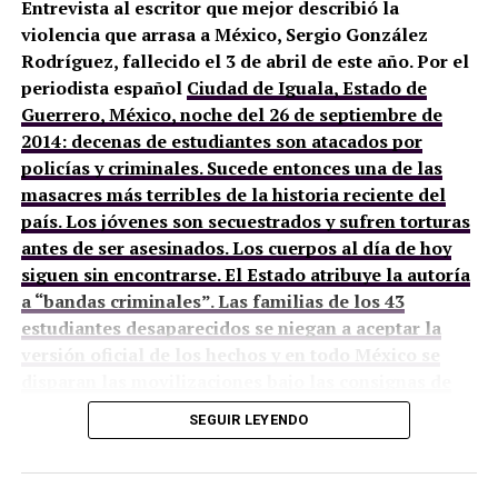
Entrevista al escritor que mejor describió la
violencia que arrasa a México, Sergio González
Rodríguez, fallecido el 3 de abril de este año. Por el
periodista español
Ciudad de Iguala, Estado de
Guerrero, México, noche del 26 de septiembre de
2014: decenas de estudiantes son atacados por
policías y criminales. Sucede entonces una de las
masacres más terribles de la historia reciente del
país. Los jóvenes son secuestrados y sufren torturas
antes de ser asesinados. Los cuerpos al día de hoy
siguen sin encontrarse. El Estado atribuye la autoría
a “bandas criminales”. Las familias de los 43
estudiantes desaparecidos se niegan a aceptar la
versión oficial de los hechos y en todo México se
disparan las movilizaciones bajo las consignas de
“¡Vivos se los llevaron, vivos los queremos!” y “Fue
SEGUIR LEYENDO
el Estado”.
Unos meses antes, de visita en Ciudad de México, le