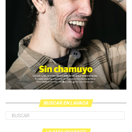
drogas y criminalidad. En mi libro me permito
analizar lo político y lo geopolítico que surge de
aquellos hechos.
-La figura de Abarca, el ex-alcalde de Iguala, me
parece muy llamativa porque condensa la fusión y
confusión de poder político, económico y criminal
que a tu juicio está devastando el país. ¿Podrías
hablarme de esa figura y de esa conexión y
entrelazamiento entre esos distintos poderes en
México?
-La figura de tal individuo, su esposa y la trama de
corrupción que de él se ostenta, entrega otro
episodio más, ya no sólo de la corrupción mexicana,
BUSCAR EN LAVACA
sino de procedimientos perversos de ejercer la
política. Por ejemplo, emplear a criminales en tareas
policiales, obtener el apoyo de fuerzas políticas,
económicas y partidarias a pesar de tener pésimos