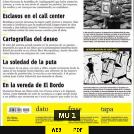
Como muestro en mis libros, basta ahondar en el
examen de los hechos para descubrir su evidencia
ofensiva, su claridad perversa. Y si bien en un
primer momento podemos confundirnos sobre el
verdadero estatuto del policía que es un criminal, o
viceversa, el mecanismo que lo posibilita puede ser
desarmado por la observación, la denuncia, la
insistencia política, la crítica.
MU 1
WEB
PDF