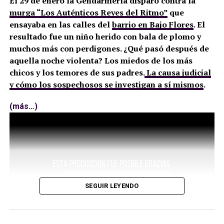
El 29 de enero la Gendarmería disparó contra la
En esa comida que compartimos, tuve que ponerme
murga “Los Auténticos Reyes del Ritmo”
que
en el lado derecho de Sergio porque no podía oír
ensayaba en las calles del
barrio en Bajo Flores
. El
con el oído izquierdo desde que fue golpeado por
resultado fue un niño herido con bala de plomo y
unos desconocidos casi hasta la muerte en el barrio
muchos más con perdigones. ¿Qué pasó después de
chilango de la Condesa. “Pero estoy vivo”, decía. Su
aquella noche violenta? Los miedos de los más
capacidad de percepción no ha disminuido en
chicos y los temores de sus padres.
La causa judicial
absoluto y así lo prueba Los 43 de Iguala, el libro
y cómo los sospechosos se investigan a sí mismos
.
que acaba de publicar dedicado a analizar el caso de
los estudiantes de la aldea de Ayotzinapa
(más…)
desaparecidos.
Hablando de México, del capitalismo salvaje, de la
confusión entre el poder político, económico y
criminal, del desmantelamiento del concepto de
soberanía, de la militarización y paramilitarización
del país, de la ilegalidad como negocio, de la
SEGUIR LEYENDO
sociedad fragmentada y del recurso a la excepción
como forma de gobierno, Sergio no se refiere en
absoluto a una anomalía o una realidad aparte, sino