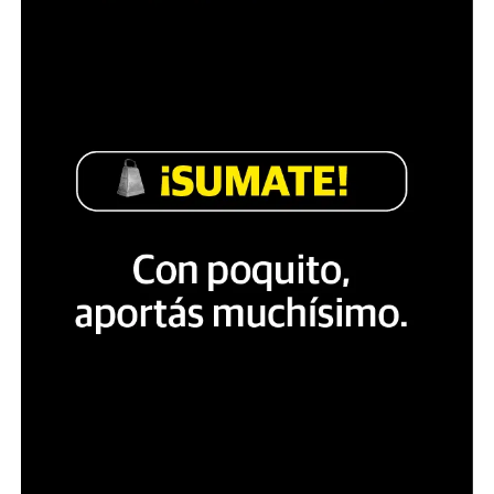
de gendarmería. Hay localidades, zonas, trayectos
tomados, en forma temporal o continua, por el
crimen organizado; el país mantiene un índice de
impunidad de todos y cada uno de los delitos que se
cometen del 98 al 99 por ciento, por lo que los
ciudadanos son víctimas reales o potenciales de los
abusos de las fuerzas armadas, las policías, el
crimen organizado o el delito común. Estados
Unidos es co-responsable de la degradación
institucional en México, pues el estado de guerra
descrito es producto directo del Acuerdo para la
Seguridad y la Prosperidad de América del Norte
(ASPAN 2005). La soberanía del país fue entregada a
los intereses estadounidenses.
Revolución de las mentes
-¿Dónde colocas tus esperanzas en este momento en
México?