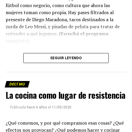
fútbol como negocio, como cultura que ahora las
mujeres toman como propia. Hay pases filtrados al
presente de Diego Maradona, tacos destinados a la
zurda de Leo Messi, y pisadas de pelota para tratar de
entender a qué jugamos.
(Escuchá el programa
completo)
.
Descargar los archivos de audio:
Bloque 1
/
Bloque 2
SEGUIR LEYENDO
Descargar el programa
La reproducción de este programa es libre. Sólo tenés
DECÍ MU
que mandar un mail a
infolavaca@yahoo.com.ar
para
La cocina como lugar de resistencia
emitir todos los programas de Decí MU
Publicada
hace 6 años
el
11/05/2020
¿Qué comemos, y por qué compramos esas cosas? ¿Qué
efectos nos provocan? ¿Qué podemos hacer y cocinar