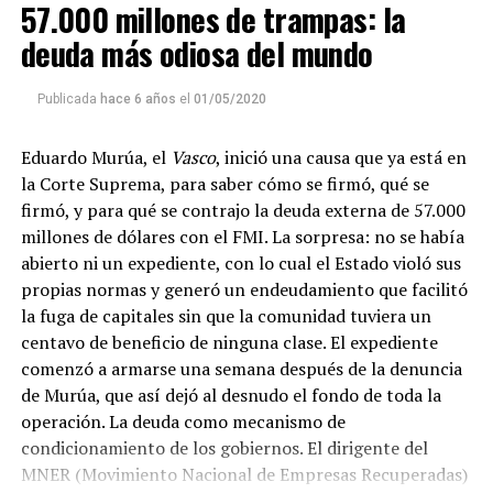
57.000 millones de trampas: la
Descargar el programa
La reproducción de este programa es libre. Sólo tenés
deuda más odiosa del mundo
que mandar un mail a
infolavaca@yahoo.com.ar
para
emitir todos los programas de Decí MU
Publicada
hace 6 años
el
01/05/2020
Eduardo Murúa, el
Vasco
, inició una causa que ya está en
la Corte Suprema, para saber cómo se firmó, qué se
firmó, y para qué se contrajo la deuda externa de 57.000
millones de dólares con el FMI. La sorpresa: no se había
abierto ni un expediente, con lo cual el Estado violó sus
propias normas y generó un endeudamiento que facilitó
la fuga de capitales sin que la comunidad tuviera un
centavo de beneficio de ninguna clase. El expediente
comenzó a armarse una semana después de la denuncia
de Murúa, que así dejó al desnudo el fondo de toda la
operación. La deuda como mecanismo de
condicionamiento de los gobiernos. El dirigente del
MNER (Movimiento Nacional de Empresas Recuperadas)