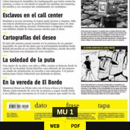
MU 1
WEB
PDF