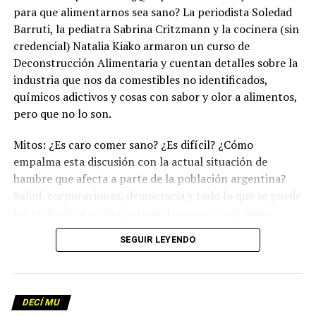
para que alimentarnos sea sano? La periodista Soledad
Barruti, la pediatra Sabrina Critzmann y la cocinera (sin
credencial) Natalia Kiako armaron un curso de
Deconstrucción Alimentaria y cuentan detalles sobre la
industria que nos da comestibles no identificados,
químicos adictivos y cosas con sabor y olor a alimentos,
pero que no lo son.
Mitos: ¿Es caro comer sano? ¿Es difícil? ¿Cómo
empalma esta discusión con la actual situación de
hambre que afecta a parte de la población argentina?
Salud, corporaciones, democracia y todo lo que se puede
hacer desde la cocina para no tragarnos más sapos.
(Escuchá el programa completo)
.
SEGUIR LEYENDO
Descargar los archivos de audio:
Bloque 1
/
Bloque 2
DECÍ MU
Foto: Martina Perosa