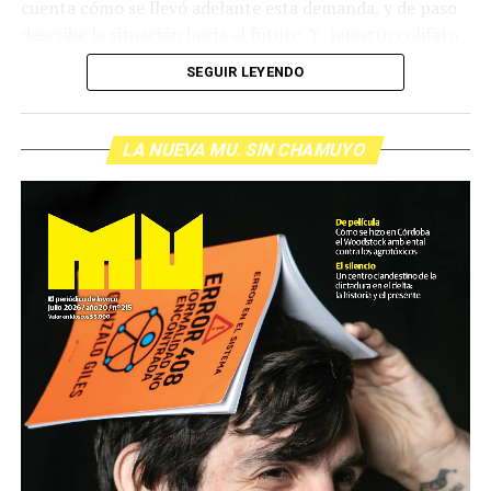
cuenta cómo se llevó adelante esta demanda, y de paso
describe la situación hacia el futuro. Y nuestro colifato
de cabecera Hugo López va a dar una definición
SEGUIR LEYENDO
inolvidable sobre los normales y los anormales. Como
siempre, Pablo Marchetti que llega con música y con El
grito pelado.
(Escuchá el programa completo)
LA NUEVA MU. SIN CHAMUYO
Descargar los archivos de audio:
Bloque 1
/
Bloque 2
Foto: Nacho Yuchark
Descargar el programa
La reproducción de este programa es libre. Sólo tenés
que mandar un mail a
infolavaca@yahoo.com.ar
para
emitir todos los programas de Decí MU