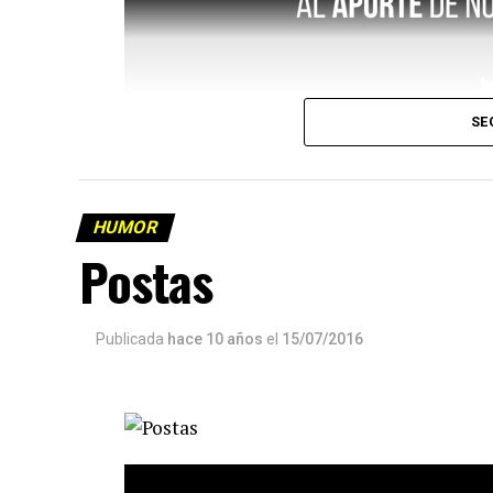
SE
HUMOR
Postas
Publicada
hace 10 años
el
15/07/2016