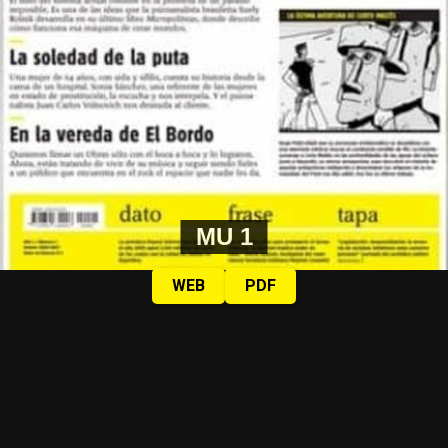
MU 1
WEB
PDF