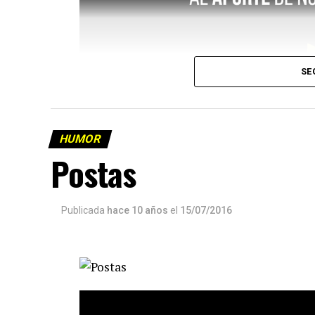
SE
HUMOR
Postas
Publicada
hace 10 años
el
15/07/2016