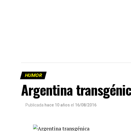
HUMOR
Argentina transgéni
Publicada
hace 10 años
el
16/08/2016