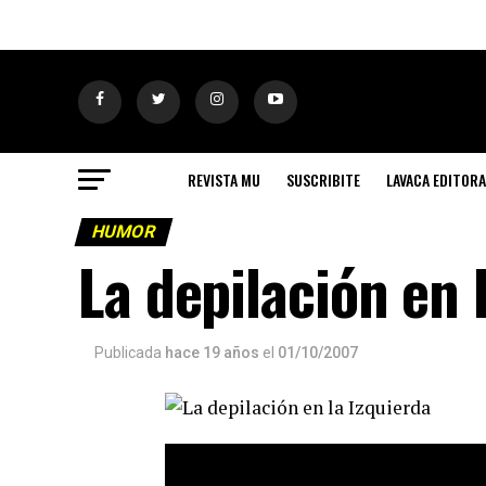
REVISTA MU
SUSCRIBITE
LAVACA EDITORA
HUMOR
La depilación en 
Publicada
hace 19 años
el
01/10/2007