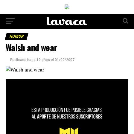
HUMOR
Walsh and wear
Publicada
hace 19 años
el
01/09/2007