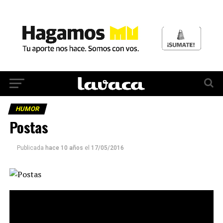
HUMOR
Postas
Publicada
hace 10 años
el
17/05/2016