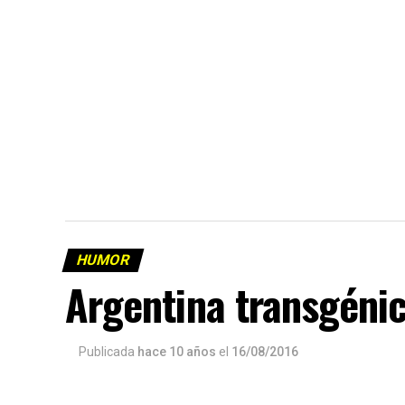
HUMOR
Argentina transgéni
Publicada
hace 10 años
el
16/08/2016