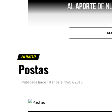
SE
HUMOR
Postas
Publicada
hace 10 años
el
15/07/2016