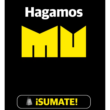
manifestarse. Y también porque da la razón a quienes
venimos planteando que el uso de su protocolo y la
forma en que se dio el operativo es contrario a la
Constitución y a las leyes”.
El juez Martín Cormik efectivamente planteó que “el
Tribunal no desconoce ni es impasible a los desgraciados
hechos de público conocimiento sucedidos el 12/03/25
que no aparecen adecuados a los principios
republicanos que consagra la Constitución Nacional y
las normas supranacionales que constituyen la ley
suprema de nuestro país”.