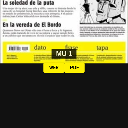
MU 1
WEB
PDF