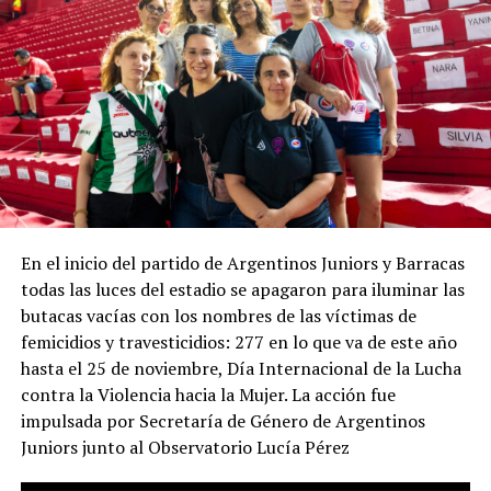
los derechos o garantías explícita o implícitamente
reconocidas por la Constitución Nacional».
La presencia judicial en la marcha será una novedad,
mientras el oficialismo informa que sostiene
reuniones para coordinar la represión de la marcha
del miércoles con la SIDE (Secretaría de Inteligencia
del Estado) que aparentemente responde a Santiago
Caputo, confirmando el ejercicio de “inteligencia”
interna (o espionaje, o manipulación) que se ejerce
En el inicio del partido de Argentinos Juniors y Barracas
desde el gobierno. La mayor zozobra de la gestión
todas las luces del estadio se apagaron para iluminar las
Milei / Bullrich no parece provenir de los jubilados
butacas vacías con los nombres de las víctimas de
ni de la crisis social, sino de la presencia de un
femicidios y travesticidios: 277 en lo que va de este año
periodismo que simplemente intenta hacer su
hasta el 25 de noviembre, Día Internacional de la Lucha
trabajo y ejercer la libertad de expresión. El video
contra la Violencia hacia la Mujer. La acción fue
completo.
impulsada por Secretaría de Género de Argentinos
El video muestra las imágenes y explica de qué modo
Juniors junto al Observatorio Lucía Pérez
falseó la realidad la ministra de Seguridad Patricia