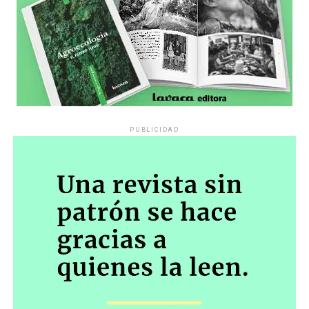
y Civil de la Nación)- toda prueba relativa a cualquier
conducta, hecho y/o acto que resulte procedente para
resolver la cuestión en debate en estos autos, tal es el
planteo de inconstitucionalidad de la Resolución 943/23
(Protocolo de Seguridad)”.
«Esto así vista la finalidad de la acción de amparo que ‘…
todo acto u omisión de autoridad pública que, en forma
PUBLICIDAD
actual o inminente, lesione, restrinja, altere o amenace,
con arbitrariedad o ilegalidad manifiesta, los derechos o
garantías explícita o implícitamente reconocidas por la
Constitución Nacional, con excepción de la libertad
individual tutelada por el habeas corpus…» y en
resguardo de los derechos establecidos en la
Constitución Nacional”.
El miércoles será una nueva oportunidad para
comprobar hasta dónde el gobierno insiste en una
política que tiende a convertirá los jubilados en