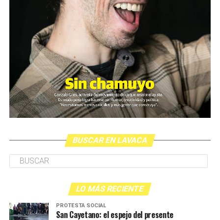
El video fue presentado este lunes en la sede de ARGRA
(Asociación de Reporteros Gráficos de la Argentina)
junto al SiPreBa (Sindicato de Prensa de Buenos Aires).
Paralelamente, y según lo que estila el gobierno, la
ministra Bullrich presentó en la Casa Rosada una noticia
distractiva; el anuncio sobre un supuesto proyecto de
ley contra los barras brava del fútbol (más allá de la
generalizada desmentida sobre la presencia de barras en
la marcha del último miércoles).
BUSCAR EN LAVACA
Durante la conferencia en ARGRA Paula Litvachky, del
CELS, planteó que otras tres personas también habían
sido apuntadas a la cabeza por armas policiales pese a
que se estipula el peligro mortal que implica esa forma
LO MÁS RECIENTE
de disparo.
PROTESTA SOCIAL
(Puede agregarse que el maestro Carlos Fuentealba fue
San Cayetano: el espejo del presente