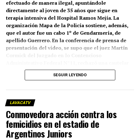
efectuado de manera ilegal, apuntándole
directamente al joven de 35 años que sigue en
terapia intensiva del Hospital Ramos Mejía. La
organización Mapa de la Policía sostiene, además,
que el autor fue un cabo 1º de Gendarmería, de
apellido Guerrero. En la conferencia de prensa de
presentación del video, se supo que el juez Martín
Cormick del Juzgado en lo Contencioso
Administrativo Federal N°11, rechazó una cautelar
que había presentado el Centro de Estudios Legales
SEGUIR LEYENDO
y Sociales (CELS), que está intentando una
declaración de inconstitucionalidad del “protocolo
antipiquetes” implementado por el gobierno. Pero
lo que sí planteó Cormick es que “ante la
LAVACATV
proximidad de la marcha convocada para el
Conmovedora acción contra los
miércoles 19/03/25, que genera en los solicitantes la
femicidios en el estadio de
incertidumbre acerca de que los hechos ya
acontecidos puedan volver a repetirse, corresponde
Argentinos Juniors
poner en conocimiento de las partes que este