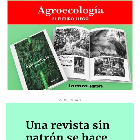
poner en conocimiento de las partes que este Tribunal
observará presencialmente con suma atención todo lo
que allí suceda a efectos de incorporar de oficio –a
través de los medios probatorios
previstos en el CPCCN (en referencia al Código Procesal
y Civil de la Nación)- toda prueba relativa a cualquier
conducta, hecho y/o acto que resulte procedente para
resolver la cuestión en debate en estos autos, tal es el
planteo de inconstitucionalidad de la Resolución 943/23
(Protocolo de Seguridad)”.
«Esto así vista la finalidad de la acción de amparo que ‘…
todo acto u omisión de autoridad pública que, en forma
PUBLICIDAD
actual o inminente, lesione, restrinja, altere o amenace,
con arbitrariedad o ilegalidad manifiesta, los derechos o
garantías explícita o implícitamente reconocidas por la
Constitución Nacional, con excepción de la libertad
individual tutelada por el habeas corpus…» y en