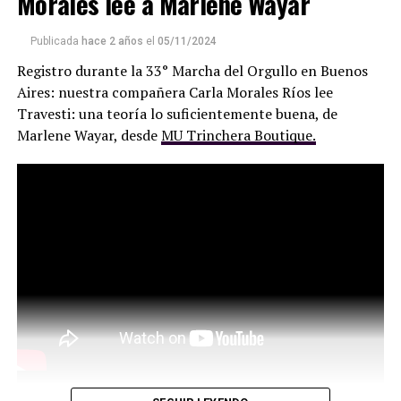
Morales lee a Marlene Wayar
remunerativo, y con grandes empresas que han
metamorfoseado la idea de comunicación para
Publicada
hace 2 años
el
05/11/2024
convertirse en sedes de operaciones políticas y negocios
Registro durante la 33° Marcha del Orgullo en Buenos
turbios.
Aires: nuestra compañera Carla Morales Ríos lee
Travesti: una teoría lo suficientemente buena, de
Marlene Wayar, desde
MU Trinchera Boutique.