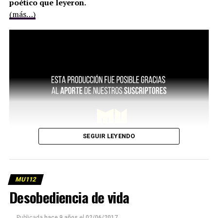
poético que leyeron.
(más…)
SEGUIR LEYENDO
MU112
Desobediencia de vida
Publicada
hace 9 años
el
02/06/2017