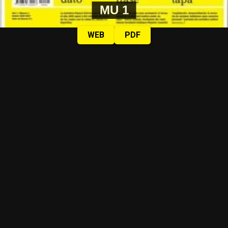
MU 1
WEB
PDF