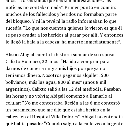
años. “No sabíamos que había manifestaciones: las
noticias no contaban nada”. Primer punto en común:
muchos de los fallecidos y heridos no formaban parte
del bloqueo. Y ni la tevé ni la radio informaban lo que
sucedía. “Lo que nos cuentan quienes lo vieron es que él
se puso ayudar a los heridos al pasar por allí. Y entonces
le llegó la bala a la cabeza: ha muerto inmediatamente”.
Alison Abigail cuenta la historia similar de su esposo
Calixto Huanaco, 32 años: “Ha ido a comprar para
darnos de comer a mí y a mis hijos porque ya no
teníamos dinero. Nosotros pagamos alquiler: 500
bolivianos, más luz agua, 800 al mes” (unos 8 mil
argentinos). Calixto salió a las 12 del mediodía. Pasaban
las horas y no volvía; Abigail comenzó a llamarlo al
celular: “No me contestaba. Recién a las 6 me contestó
un paramédico que me dijo que estaba herido en la
cabeza en el Hospital Villa Dolores”. Abigail no entendía
qué había pasado: “Cuando salgo a la calle veo a la gente