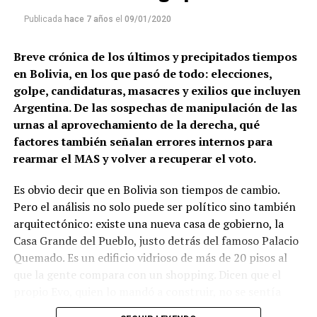
Publicada
hace 7 años
el
09/01/2020
Breve crónica de los últimos y precipitados tiempos
en Bolivia, en los que pasó de todo: elecciones,
golpe, candidaturas, masacres y exilios que incluyen
Argentina. De las sospechas de manipulación de las
urnas al aprovechamiento de la derecha, qué
factores también señalan errores internos para
rearmar el MAS y volver a recuperar el voto.
Es obvio decir que en Bolivia son tiempos de cambio.
Pero el análisis no solo puede ser político sino también
arquitectónico: existe una nueva casa de gobierno, la
Casa Grande del Pueblo, justo detrás del famoso Palacio
Quemado. Es un edificio vidrioso de más de 20 pisos al
que la gente compara con un shopping. Dicen que el
propio Evo, quien lo mandó a construir, no se sentía
cómodo en la moderna construcción, y el último tiempo