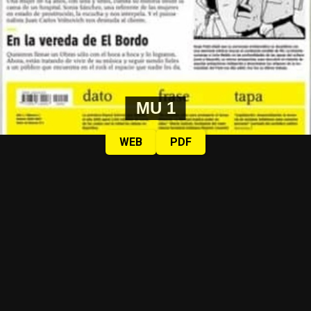
MU 1
WEB
PDF