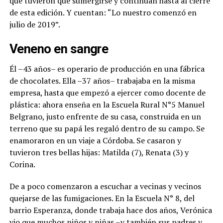
que tuvieron que sumergirse y continúan hasta al cierre
de esta edición. Y cuentan: “Lo nuestro comenzó en
julio de 2019”.
Veneno en sangre
Él –43 años– es operario de producción en una fábrica
de chocolates. Ella –37 años– trabajaba en la misma
empresa, hasta que empezó a ejercer como docente de
plástica: ahora enseña en la Escuela Rural N°5 Manuel
Belgrano, justo enfrente de su casa, construida en un
terreno que su papá les regaló dentro de su campo. Se
enamoraron en un viaje a Córdoba. Se casaron y
tuvieron tres bellas hijas: Matilda (7), Renata (3) y
Corina.
De a poco comenzaron a escuchar a vecinas y vecinos
quejarse de las fumigaciones. En la Escuela N° 8, del
barrio Esperanza, donde trabaja hace dos años, Verónica
vio que muchos niños y niñas –y también sus padres y