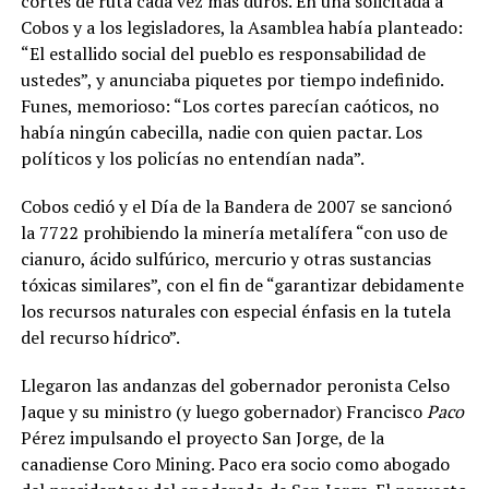
cortes de ruta cada vez más duros. En una solicitada a
Cobos y a los legisladores, la Asamblea había planteado:
“El estallido social del pueblo es responsabilidad de
ustedes”, y anunciaba piquetes por tiempo indefinido.
Funes, memorioso: “Los cortes parecían caóticos, no
había ningún cabecilla, nadie con quien pactar. Los
políticos y los policías no entendían nada”.
Cobos cedió y el Día de la Bandera de 2007 se sancionó
la 7722 prohibiendo la minería metalífera “con uso de
cianuro, ácido sulfúrico, mercurio y otras sustancias
tóxicas similares”, con el fin de “garantizar debidamente
los recursos naturales con especial énfasis en la tutela
del recurso hídrico”.
Llegaron las andanzas del gobernador peronista Celso
Jaque y su ministro (y luego gobernador) Francisco
Paco
Pérez impulsando el proyecto San Jorge, de la
canadiense Coro Mining. Paco era socio como abogado