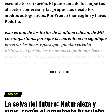
esconde tercerización. El panorama de los impactos
al sector comercial y las propuestas desde los
medios autogestivos. Por Franco Ciancaglini y Lucas
Pedulla.
Esta es uno de los textos de la última edición de MU.
Lo compartimos para que la cuarentena no signifique
encerrar las ideas y para que puedan circular
historias, experiencias y sueños. Lo podemos hacer
gracias a lxs lectorxs y suscriptorxs, el gran secreto y
la gran alianza para que la comunicación sea posible
y que los virus no impidan que respiremos juntos.
La
SEGUIR LEYENDO
suscripcion a MU puede hacerse aquí
.
(más…)
MU146
La selva del futuro: Naturaleza y
virus, según el arquitecto brasileño