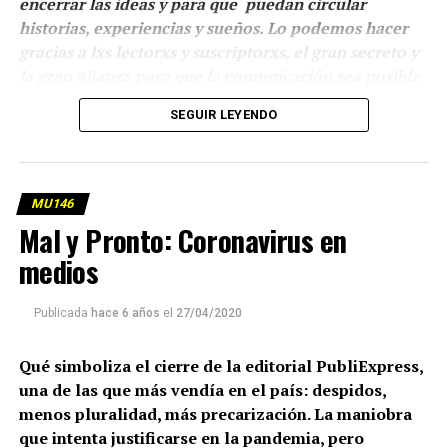
encerrar las ideas y para que puedan circular
historias, experiencias y sueños. Lo podemos hacer
gracias a lxs lectorxs y suscriptorxs, el gran secreto y
la gran alianza para que la comunicación sea posible
y que los virus no impidan que respiremos juntos.
La
SEGUIR LEYENDO
suscripcion a MU puede hacerse aquí
.
(más…)
MU146
Mal y Pronto: Coronavirus en
medios
Publicada
hace 6 años
el
27/04/2020
Qué simboliza el cierre de la editorial PubliExpress,
una de las que más vendía en el país: despidos,
menos pluralidad, más precarización. La maniobra
que intenta justificarse en la pandemia, pero