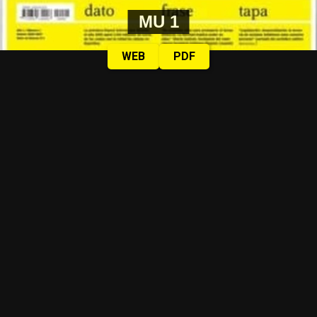
MU 1
WEB
PDF