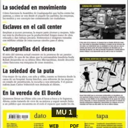
MU 1
WEB
PDF