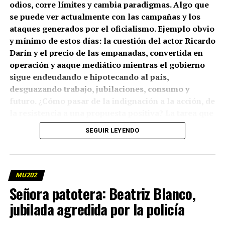
odios, corre límites y cambia paradigmas. Algo que
se puede ver actualmente con las campañas y los
ataques generados por el oficialismo. Ejemplo obvio
y mínimo de estos días: la cuestión del actor Ricardo
Darín y el precio de las empanadas, convertida en
operación y aaque mediático mientras el gobierno
sigue endeudando e hipotecando al país,
desguazando trabajo, jubilaciones, consumo y
futuro. ¿Cómo pasar de la indignación a la acción, de
la resistencia a una propuesta positiva? La tarea que
enfrenta el mundo en un contexto de desigualdad y
SEGUIR LEYENDO
digitalidad empieza por entender qué (nos) está
pasando. Esta nota fue publicada originalmente en
la revista
MU.
Por Franco Ciancaglini.
MU202
(más…)
Señora patotera: Beatriz Blanco,
jubilada agredida por la policía