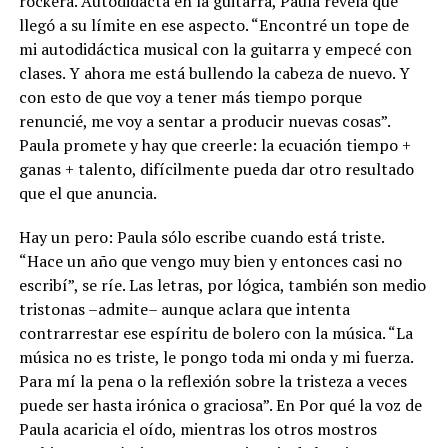
rockera. Autodidacta en la guitarra, Paula revela que
llegó a su límite en ese aspecto. “Encontré un tope de
mi autodidáctica musical con la guitarra y empecé con
clases. Y ahora me está bullendo la cabeza de nuevo. Y
con esto de que voy a tener más tiempo porque
renuncié, me voy a sentar a producir nuevas cosas”.
Paula promete y hay que creerle: la ecuación tiempo +
ganas + talento, difícilmente pueda dar otro resultado
que el que anuncia.
Hay un pero: Paula sólo escribe cuando está triste.
“Hace un año que vengo muy bien y entonces casi no
escribí”, se ríe. Las letras, por lógica, también son medio
tristonas –admite– aunque aclara que intenta
contrarrestar ese espíritu de bolero con la música. “La
música no es triste, le pongo toda mi onda y mi fuerza.
Para mí la pena o la reflexión sobre la tristeza a veces
puede ser hasta irónica o graciosa”. En Por qué la voz de
Paula acaricia el oído, mientras los otros mostros