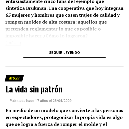
entusiastamente cinco fans del ejemplo que
sintetiza Brukman. Una cooperativa que hoy integran
65 mujeres y hombres que cosen trajes de calidad y
rompen moldes de alta costura: aquellos que
pretenden reglamentar lo que es posible o
imposible hacer. ¿Cómo lo lograron?
(más…)
SEGUIR LEYENDO
MU23
La vida sin patrón
Publicada
hace 17 años
el
28/04/2009
En medio de un modelo que convierte a las personas
en espectadores, protagonizar la propia vida es algo
que se logra a fuerza de romper el molde y el