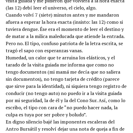
visita guiada y me pidieron que volviera a la hora exacta
(las 12) debí leer el universo, el cielo, algo.
Cuando volví 7 (siete) minutos antes y me mandaron
afuera a esperar la hora exacta (insisto: las 12) como si
tuviera dengue. Ése era el momento de leer el destino y
de matar a la milica maleducada que atiende la entrada.
Pero no. El tipo, confuso patriota de la letra escrita, se
tragó el sapo con esperanzas vanas.
Humedad, un calor que te arruina los elásticos, y el
tarado de la visita guiada me informa que como no
tengo documentos (mi mamá me decía que no saliera
sin documentos), no tengo tarjeta de crédito (parece
que sirve para la identidad), ni siquiera tengo registro de
conducir (no tengo auto) no puedo ir a la visita guiada
por mi seguridad, la de él y la del Cono Sur. Así, como lo
escribo, el tipo con cara de “no puedo hacer nada, la
culpa es tuya por ser pobre y boludo”.
En digno silencio bajé las imponentes escaleras del
Antro Bursátil y resolví dejar una nota de queja a fin de