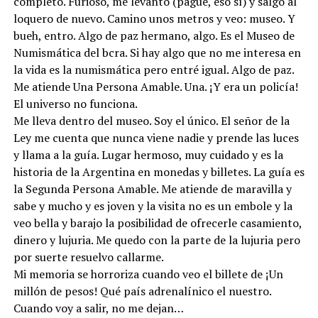
completo. Furioso, me levanto (pagué, eso sí) y salgo al
loquero de nuevo. Camino unos metros y veo: museo. Y
bueh, entro. Algo de paz hermano, algo. Es el Museo de
Numismática del bcra. Si hay algo que no me interesa en
la vida es la numismática pero entré igual. Algo de paz.
Me atiende Una Persona Amable. Una. ¡Y era un policía!
El universo no funciona.
Me lleva dentro del museo. Soy el único. El señor de la
Ley me cuenta que nunca viene nadie y prende las luces
y llama a la guía. Lugar hermoso, muy cuidado y es la
historia de la Argentina en monedas y billetes. La guía es
la Segunda Persona Amable. Me atiende de maravilla y
sabe y mucho y es joven y la visita no es un embole y la
veo bella y barajo la posibilidad de ofrecerle casamiento,
dinero y lujuria. Me quedo con la parte de la lujuria pero
por suerte resuelvo callarme.
Mi memoria se horroriza cuando veo el billete de ¡Un
millón de pesos! Qué país adrenalínico el nuestro.
Cuando voy a salir, no me dejan…