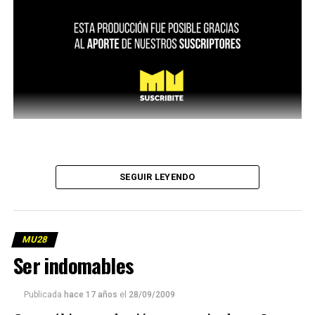
SEGUIR LEYENDO
MU28
Ser indomables
Publicada
hace 17 años
el
28/09/2009