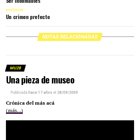
Ser indomables
ANTERIOR
Un crimen prefecto
NOTAS RELACIONADAS
MU28
Una pieza de museo
Publicada
hace 17 años
el
28/09/2009
Crónica del más acá
(más…)